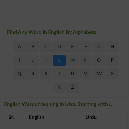
Find Any Word In English By Alphabets
A
B
C
D
E
F
G
H
I
J
K
L
M
N
O
P
Q
R
S
T
U
V
W
X
Y
Z
English Words Meaning in Urdu Starting with L
Sr.
English
Urdu