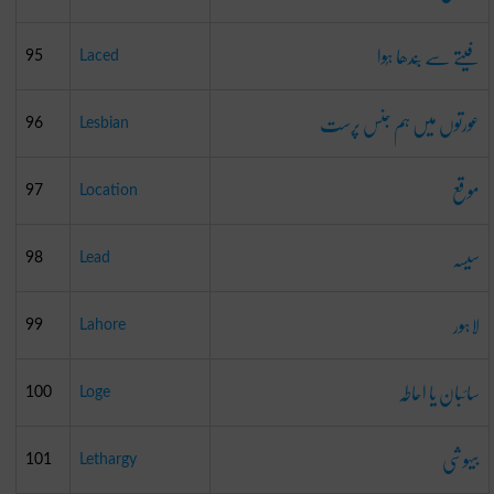
فیتے سے بَندھا ہُوا
95
Laced
عورتوں میں ہم جنس پرست
96
Lesbian
موقع
97
Location
سیسہ
98
Lead
لاہور
99
Lahore
سائبان یا احاطہ
100
Loge
بیہوشی
101
Lethargy