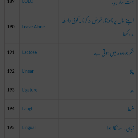
بہت سارا پیار
189
LOLO
اپنے حال پر چھوڑنا ، تعرض نہ کرنا ۔ کوئی واسطہ
190
Leave Alone
نہ رکھنا۔
شکر جو دودھ میں ہوتی ہے
191
Lactose
پتلا
192
Linear
بند
193
Ligature
ہنسنا
194
Laugh
زبان سے نکلا ہوا
195
Lingual