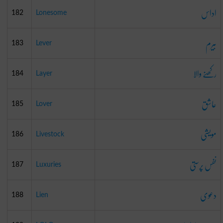
اداس
182
Lonesome
بیرم
183
Lever
رکھنے والا
184
Layer
عاشق
185
Lover
مویشی
186
Livestock
نفس پرستی
187
Luxuries
دعوی
188
Lien