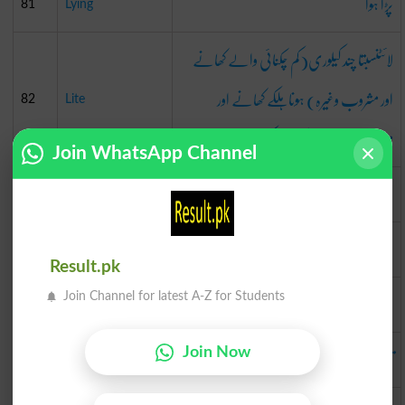
پڑا ہوا
81
Lying
لائٹنسبتا چند کیلوری(کم چکنائی والے کھانے
اور مشروب وغیرہ) ہوناہلکے کھانے اور
82
Lite
مشروبات جیسے ہلکا نمک یا کم چینی والا مشروب
Join WhatsApp Channel
حب
83
Love
لٹھا
84
Log
Result.pk
شرعی
Join Channel for latest A-Z for Students
85
Legal
تال
Join Now
86
Lake