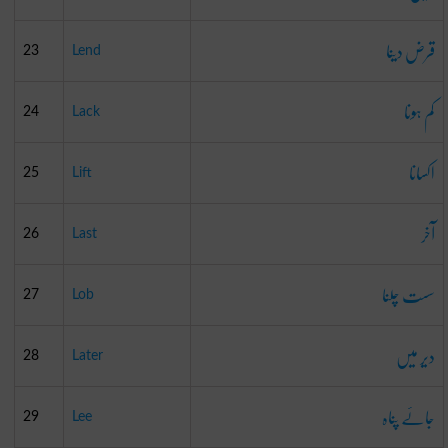
قرض دینا
23
Lend
کم ہونا
24
Lack
اکسانا
25
Lift
آخر
26
Last
سست چلنا
27
Lob
دیر میں
28
Later
جائے پناہ
29
Lee