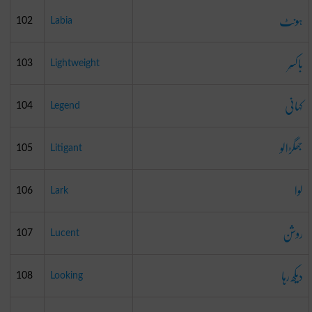
ہونٹ
102
Labia
باکسَر
103
Lightweight
کہانی
104
Legend
جھگڑالو
105
Litigant
لوا
106
Lark
روشن
107
Lucent
دیکھ رہا
108
Looking