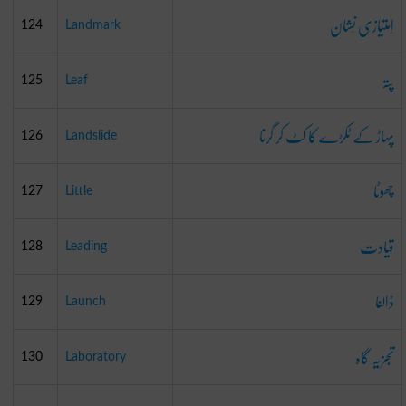
اِمتیازی نِشان
124
Landmark
پتہ
125
Leaf
پہاڑ کے ٹکڑے کا کٹ کر گرنا
126
Landslide
چھوٹا
127
Little
قیادت
128
Leading
ڈالنا
129
Launch
تجزیہ گاہ
130
Laboratory