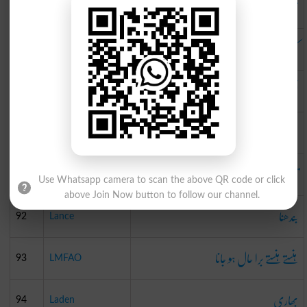
قید کرنا
87
Lag
کم
88
Less
لنگڑا
89
Limp
درز
90
Leak
تازہ ترین
91
Latest
Use Whatsapp camera to scan the above QR code or click
above Join Now button to follow our channel.
بندھنا
92
Lance
ہنستے ہنستے برا حال ہو جانا
93
LMFAO
بھاری
94
Laden