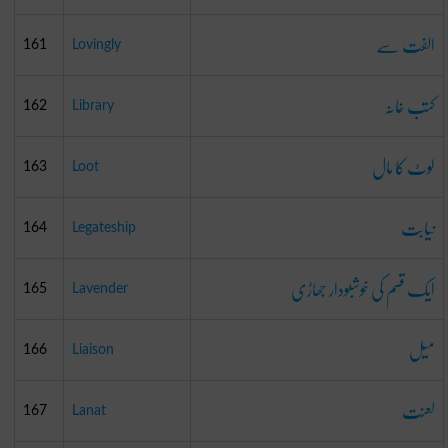
الفت سے
161
Lovingly
کتب خانہ
162
Library
لوٹ کا مال
163
Loot
نیابت
164
Legateship
ایک قسم کی خوشبودار جھاڑی
165
Lavender
میل
166
Liaison
لعنت
167
Lanat