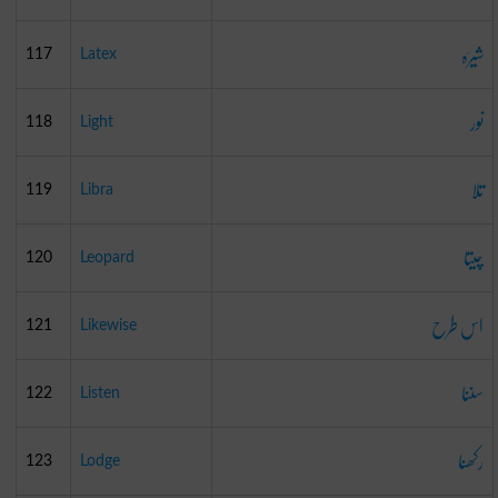
شیرَہ
117
Latex
نور
118
Light
تلا
119
Libra
چیتا
120
Leopard
اس طرح
121
Likewise
سننا
122
Listen
رکھنا
123
Lodge