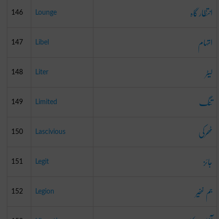
انتظار گاہ
146
Lounge
اتہام
147
Libel
لیٹر
148
Liter
تنگ
149
Limited
ٹھرکی
150
Lascivious
جائز
151
Legit
جم غفیر
152
Legion