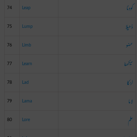
کودنا
74
Leap
ڈھیلا
75
Lump
عضو
76
Limb
سیکھنا
77
Learn
لڑکا
78
Lad
لاما
79
Lama
علم
80
Lore