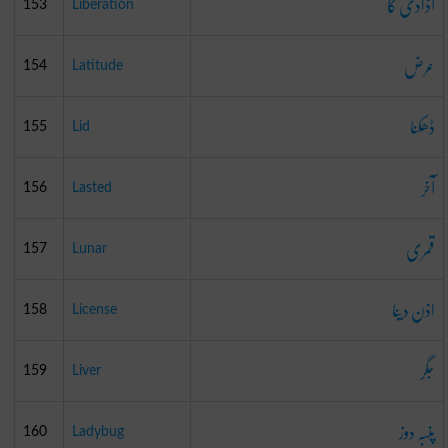
آذادی کا
153
Liberation
عرض
154
Latitude
ڈھکنا
155
Lid
آخر
156
Lasted
قمری
157
Lunar
اذن دینا
158
License
جگر
159
Liver
پَنبَہ دوز
160
Ladybug