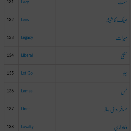
سست
131
Lazy
عینک کا شیشہ
132
Lens
میراث
133
Legacy
سختی
134
Liberal
چلو
135
Let Go
لمس
136
Lamas
مسافر ہوائی جہاز
137
Liner
وفاداری
138
Loyalty