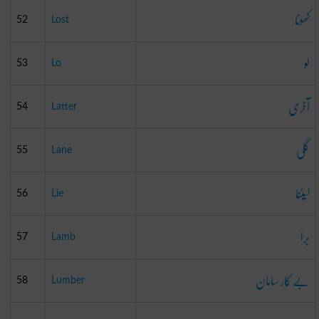
کھونا
52
Lost
لو
53
Lo
آخری
54
Latter
گلی
55
Lane
لیٹنا
56
Lie
برا
57
Lamb
بے کار سامان
58
Lumber