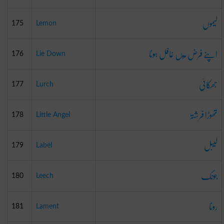
لیموں
175
Lemon
اپنے فرض ميں غافل ہونا
176
Lie Down
جھکائی
177
Lurch
تھوڑا فرشتہ
178
Little Angel
لیبل
179
Label
جونک
180
Leech
رونا
181
Lament