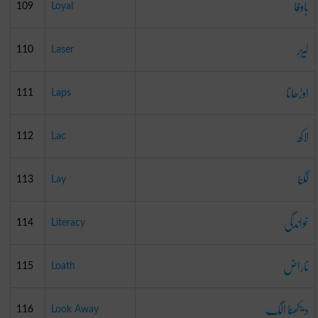
باوفا
109
Loyal
لیزر
110
Laser
اوڑھانا
111
Laps
لاکھ
112
Lac
لگنا
113
Lay
خواندگی
114
Literacy
ناراض
115
Loath
دیکھنا الگ
116
Look Away