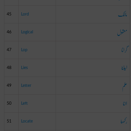
مالک
45
Lord
معقول
46
Logical
گرانا
47
Lop
لیٹنا
48
Lies
علم
49
Letter
الٹا
50
Left
رکھنا
51
Locate