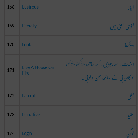
اجالا
168
Lustrous
لغوی معنی میں
169
Literally
دیکھنا
170
Look
۱ شدت سے، تیزی کے ساتھ، دیکھتے دیکھتے۔
Like A House On
171
۲ کامیابی کے ساتھ، حسن و خوبی۔
Fire
بغلی
172
Lateral
مفید
173
Lucrative
لوگن
174
Login