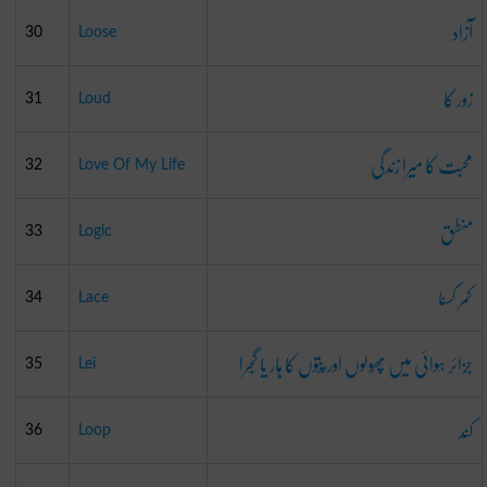
آزاد
30
Loose
زور کا
31
Loud
محبت کا میرا زندگی
32
Love Of My Life
منطق
33
Logic
کمر کسنا
34
Lace
جَزائر ہَوائی میں پھُولوں اور پَتّوں کا ہار یا گَجرا
35
Lei
کند
36
Loop