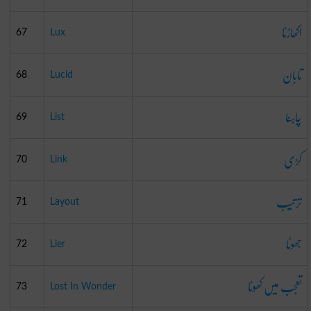
اکھاڑنا
67
Lux
تابان
68
Lucid
چاہنا
69
List
کڑی
70
Link
ترتیب
71
Layout
جھوٹا
72
Lier
تعجب میں کھونا
73
Lost In Wonder