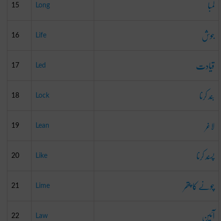
لمبا
15
Long
جوش
16
Life
قیادت
17
Led
بند کرنا
18
Lock
لاغر
19
Lean
پسند کرنا
20
Like
چونے کا پتھر
21
Lime
آئین
22
Law