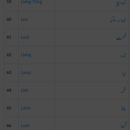
زندہ چیز
59
Living Thing
ایسا نہ ہو کہ
60
Lest
قسمت
61
Luck
زندہ
62
Living
دیا
63
Lamp
نَغمَہ
64
Lied
بنانا
65
Labor
گھنا
66
Lush