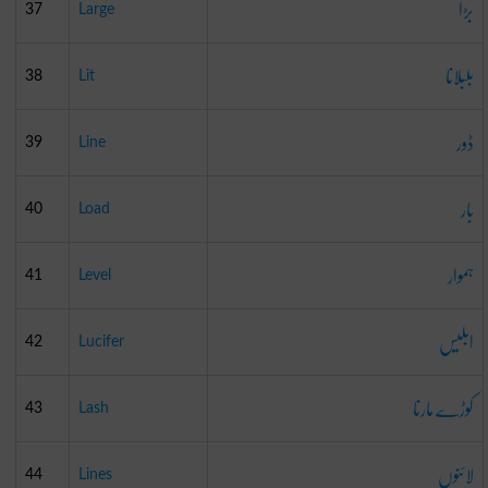
بڑا
37
Large
بلبلانا
38
Lit
ڈور
39
Line
بار
40
Load
ہموار
41
Level
ابلیس
42
Lucifer
کوڑے مارنا
43
Lash
لائنوں
44
Lines