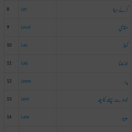
کرنے دینا
8
Let
مقامی
9
Local
کھلا
10
Lax
اوڑھانا
11
Lap
پٹہ
12
Lease
ایسٹر سے پہلے کا چلہ
13
Lent
جدید
14
Late