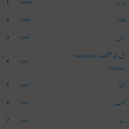
پٹہ دار
1
Lessee
چھوڑنا
2
Leave
ارض
3
Land
ایل-یُو-اینمُخفّف "logical unit
4
Lun
number"
کھونا
5
Lose
شہوت
6
Lust
رہنا
7
Live