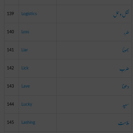
نقل و حمل
139
Logistics
ضرر
140
Loss
جھوٹا
141
Liar
ضرب
142
Lick
دھونا
143
Lave
سعید
144
Lucky
ملامت
145
Lashing