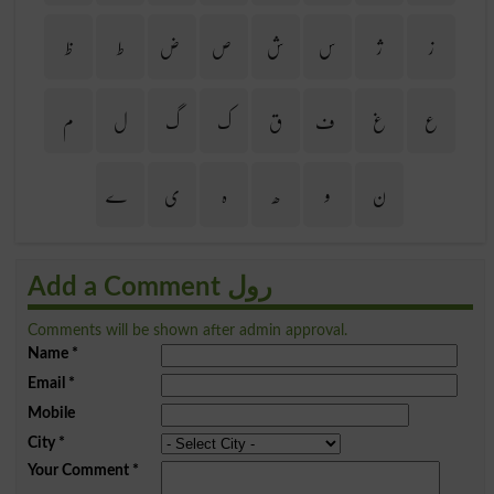
ز
ژ
س
ش
ص
ض
ط
ظ
ع
غ
ف
ق
ک
گ
ل
م
ن
و
ھ
ہ
ی
ے
Add a Comment رول
Comments will be shown after admin approval.
Name
*
Email
*
Mobile
City
*
Your Comment
*