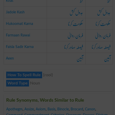
خط
خط
Khat
جدول کش
جدول کش
Jadole Kash
حکومت کرنا
حکومت کرنا
Hukoomat Karna
فرمان روائی
فرمان روائی
Farmaan Rawai
فیصلہ صادر کرنا
فیصلہ صادر کرنا
Faisla Sadir Karna
آئین
آئین
Aeen
How To Spell Rule
{rool}
Word Type
Noun
Rule Synonyms, Words Similar to Rule
Apothegm
,
Assize
,
Axiom
,
Basis
,
Binocle
,
Brocard
,
Canon
,