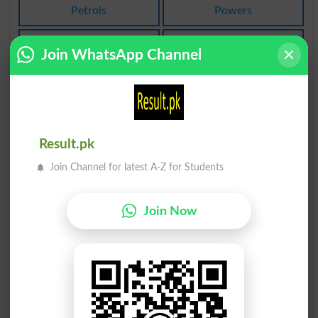
Petrols
Powers
پیٹرول
ٹورولا
Join WhatsApp Channel
Torula
Petrol
ایکرولین
گلیسرول
Glycerol
Acrolein
Result.pk
رول پے کیا
عورت رولر
Join Channel for latest A-Z for Students
Female Ruler
Roleplayed
Join Now
الیوس کیرول
کولیسٹرول
Cholestrol
Jabberwocky
رولر کا ہتھا
رولر کا ہتھا
Winch
Winched