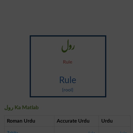
رول
Rule
Rule
{rool}
رول Ka Matlab
Roman Urdu
Accurate Urdu
Urdu