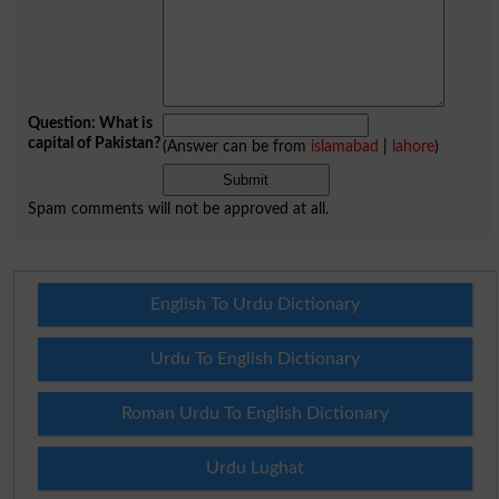
Question: What is
capital of Pakistan?
(Answer can be from
islamabad
|
lahore
)
Spam comments will not be approved at all.
English To Urdu Dictionary
Urdu To English Dictionary
Roman Urdu To English Dictionary
Urdu Lughat