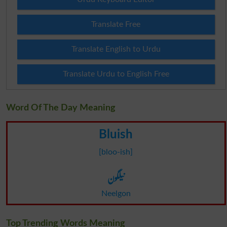
Translate Free
Translate English to Urdu
Translate Urdu to English Free
Word Of The Day Meaning
Bluish
[bloo-ish]
نیلگون
Neelgon
Top Trending Words Meaning