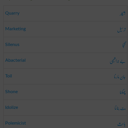
شکار
Quarry
ترسیل
Marketing
گنجا
Silenus
بے جرا ثیمی
Abacterial
جان مارنا
Toil
چمکنا
Shone
بت بنانا
Idolize
باحِث
Polemicist