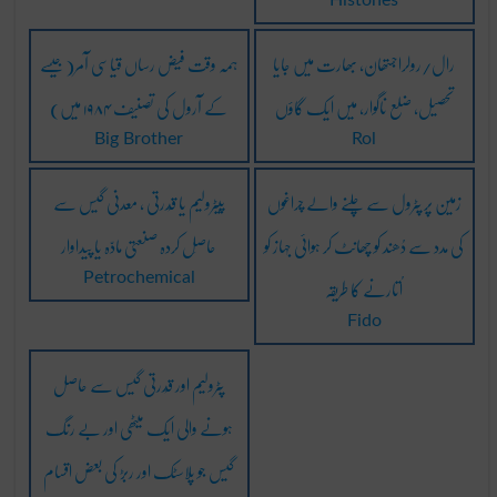
Histones
رال/رولراجستھان، بھارت میں جایا
ہمہ وقت فیض رساں قیاسی آمر( جیسے
تحصیل، ضلع ناگوار، میں ایک گاؤں
کے آرول کی تصنیف ۱۹۸۴ میں)
Big Brother
Rol
زمین پر پٹرول سے چلنے والے چراغوں
پیٹرولیم یا قُدرتی ، معدنی گیس سے
کی مدد سے دُھند کو چھانٹ کر ہوائی جہاز کو
حاصِل کردہ صنعتی مادّہ یا پیداوار
اُتارنے کا طریقہ
Petrochemical
Fido
پٹرولیم اور قُدرتی گیس سے حاصل
ہونے والی ایک میٹھی اور بے رنگ
گیس جو پلاسٹک اور ربڑ کی بعض اقسام