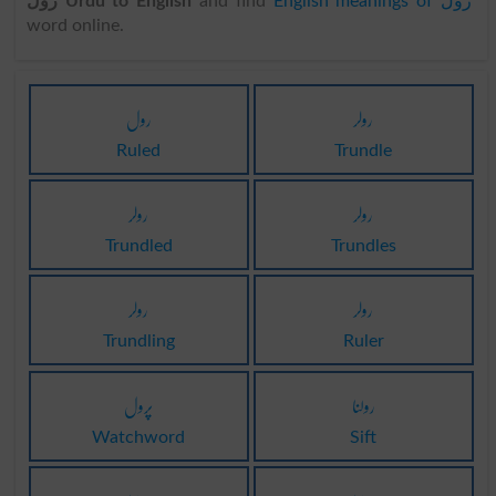
رول Urdu to English
and find
English meanings of رول
word online.
رولر
رول
Ruled
Trundle
رولر
رولر
Trundled
Trundles
رولر
رولر
Trundling
Ruler
رولنا
پرول
Watchword
Sift