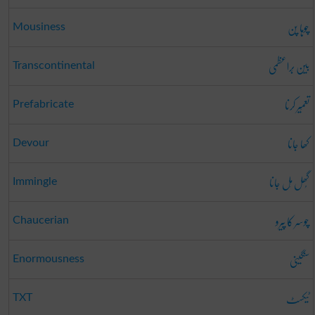
چوہا پن
Mousiness
بین بَراعظمی
Transcontinental
تعمِیر کرنا
Prefabricate
کھا جانا
Devour
گُھل مِل جانا
Immingle
چوسر کا پیرو
Chaucerian
سنگینی
Enormousness
ٹیکسٹ
TXT