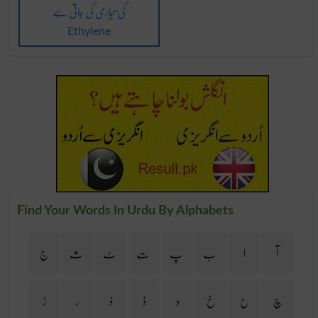
کی تیّاری کی جاتی ہے
Ethylene
Find Your Words In Urdu By Alphabets
آ
ا
ب
پ
ت
ٹ
ث
ج
چ
ح
خ
د
ڈ
ذ
ر
ڑ