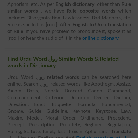
Aphorism, etc. As per
English dictionary
, other than
Rule
similar words
, we have
Rule opposite words
which
includes Disorganization, Lawlessness, Bad Manners, etc.
Rule is spelled as [rool]. After
English to Urdu translation
of Rule
, if you have problem to pronounce it, spoke it as
[rool] or hear the audio of it in the
online dictionary
.
Find Urdu Word رول Similar Words & Related
words in Dictionary
Urdu Word
رول related words
can be searched here
online. Search رول related words like Apothegm, Assize,
Axiom, Basis, Binocle, Brocard, Canon, Command,
Commandment, Criterion, Decorum, Decree, Dictum,
Direction, Edict, Etiquette, Formula, Fundamental,
Gnome, Guide, Guideline, Keynote, Keystone, Law,
Maxim, Model, Moral, Order, Ordinance, Precedent,
Precept, Prescription, Propriety, Regimen, Regulation,
Ruling, Statute, Tenet, Test, Truism, Aphorism, .
Translate