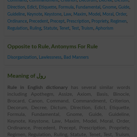
Command
,
Commandment
,
Criterion
,
Decorum
,
Decree
,
Dictum
,
Direction
,
Edict
,
Etiquette
,
Formula
,
Fundamental
,
Gnome
,
Guide
,
Guideline
,
Keynote
,
Keystone
,
Law
,
Maxim
,
Model
,
Moral
,
Order
,
Ordinance
,
Precedent
,
Precept
,
Prescription
,
Propriety
,
Regimen
,
Regulation
,
Ruling
,
Statute
,
Tenet
,
Test
,
Truism
,
Aphorism
Opposite to Rule, Antonyms For Rule
Disorganization
,
Lawlessness
,
Bad Manners
Meaning of رول
Rule in English dictionary
has several similar words
including Apothegm, Assize, Axiom, Basis, Binocle,
Brocard, Canon, Command, Commandment, Criterion,
Decorum, Decree, Dictum, Direction, Edict, Etiquette,
Formula, Fundamental, Gnome, Guide, Guideline,
Keynote, Keystone, Law, Maxim, Model, Moral, Order,
Ordinance, Precedent, Precept, Prescription, Propriety,
Regimen, Regulation, Ruling, Statute, Tenet, Test, Truism,