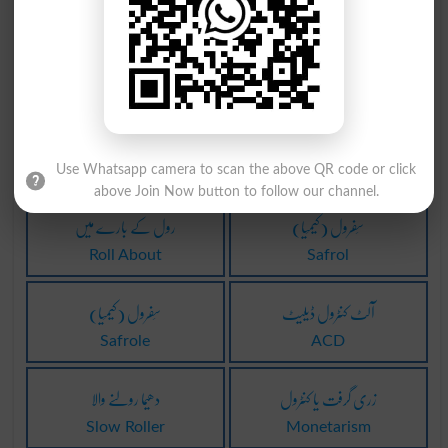
رولر کا ہتھا
رولر کا ہتھا
Wincher
Winches
پیٹرول کی جیلی
پیٹرول کی جیلی
Napalm
Napalming
Use Whatsapp camera to scan the above QR code or click
above Join Now button to follow our channel.
(کیمِیا) سَفرول
رول کے بارے میں
Roll About
Safrol
آلٹ کنٹرول ڈیلیٹ
(کیمِیا) سَفرول
Safrole
ACD
زری گرفت یا کنٹرول
دھیما رولنے والا
Slow Roller
Monetarism