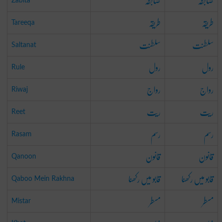
ضابطہ
ضابطہ
Zabita
طریقہ
طریقہ
Tareeqa
سلطنت
سلطنت
Saltanat
رول
رول
Rule
رواج
رواج
Riwaj
ریت
ریت
Reet
رسم
رسم
Rasam
قانون
قانون
Qanoon
قابو میں رکھنا
قابو میں رکھنا
Qaboo Mein Rakhna
مسطر
مسطر
Mistar