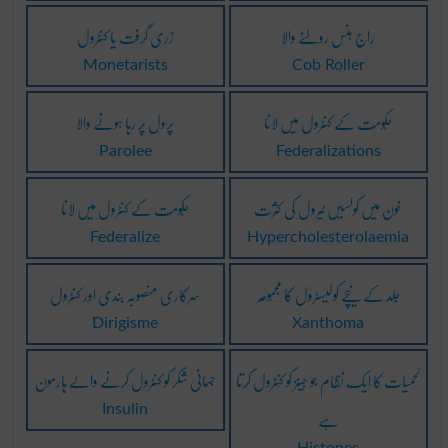
راج ہنس رولنے والا
زری گرفت یا کنٹرول
Monetarists
Cob Roller
حَکُومَت کے کنٹرول میں لانا
پرول پر رہا ہونے والا
Parolee
Federalizations
خون میں کولسیں ٹیرول کی کثرت
حَکُومَت کے کنٹرول میں لانا
Federalize
Hypercholesterolaemia
جِلد کے نیچے کولیسٹرول کا مَجمُوعَہ
سرکاری منصوبہ بندی اور کنٹرول
Dirigisme
Xanthoma
لحمیات کا ایک نَظَام جو جینز کو کَنٹرول کَرتا
جسمانی شکر کو کنٹرول کرنے والے ہارمون
ہے
Insulin