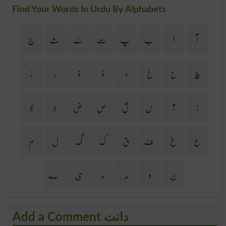
Find Your Words In Urdu By Alphabets
آ
ا
ب
پ
ت
ٹ
ث
ج
چ
ح
خ
د
ڈ
ذ
ر
ڑ
ز
ژ
س
ش
ص
ض
ط
ظ
ع
غ
ف
ق
ک
گ
ل
م
ن
و
ھ
ہ
ی
ے
Add a Comment دانت