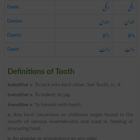
دنکی
دنکی
Danki
دندان
دندان
Dandan
دانتا
دانتا
Daanta
دانت
دانت
Daant
Definitions of Tooth
transitive v
. To lock into each other. See Tooth, n., 4.
transitive v
. To indent; to jag.
transitive v
. To furnish with teeth.
n
. Any hard calcareous or chitinous organ found in the
mouth of various invertebrates and used in feeding or
procuring food.
n
. An angular or prominence on any edge