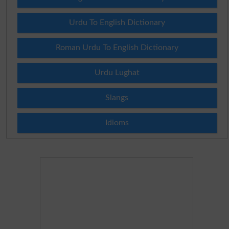
Urdu To English Dictionary
Roman Urdu To English Dictionary
Urdu Lughat
Slangs
Idioms