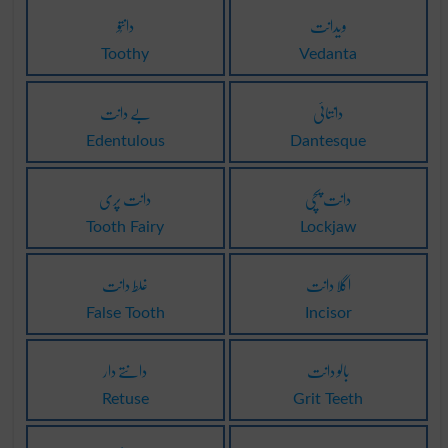
ویدانت
دانتُو
Toothy
Vedanta
دانتائی
بے دانت
Edentulous
Dantesque
دانت پچی
دانت پری
Tooth Fairy
Lockjaw
اگلا دانت
غلط دانت
False Tooth
Incisor
بالو دانت
دانتے دار
Retuse
Grit Teeth