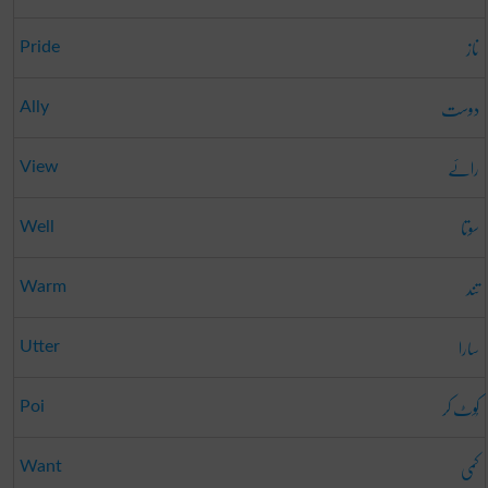
ناز
Pride
دوست
Ally
رائے
View
سوتا
Well
تند
Warm
سارا
Utter
کُوٹ کر
Poi
کمی
Want