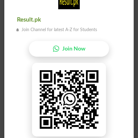
دانت نکالنا
دانت نکالنا
Result.pk
Simpered
Simpering
Join Channel for latest A-Z for Students
دانت کے بغیر
دو دانت والا
Bidentate
Agomphious
Join Now
دانت بندرگاہ
بے دانتوں کا
Toothless
Pearl Harbor
دانت سے کاٹنا
دانت سے کاٹنا
Bite
Bites
ہاتھی دانت کا
دانت کا دھرنا
Set Of Teeth
Tushed