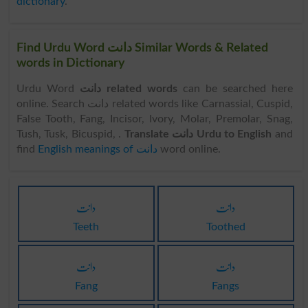
dictionary
.
Find Urdu Word دانت Similar Words & Related
words in Dictionary
Urdu Word
دانت related words
can be searched here
online. Search دانت related words like Carnassial, Cuspid,
False Tooth, Fang, Incisor, Ivory, Molar, Premolar, Snag,
Tush, Tusk, Bicuspid, .
Translate دانت Urdu to English
and
find
English meanings of دانت
word online.
دانت
دانت
Teeth
Toothed
دانت
دانت
Fang
Fangs