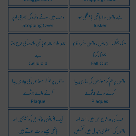
لمبے دانتوں والا ہاتھی یا جنگلی سور
دانت میں سونے وغیرہ کی بھرائی اوپر
Stopping Over
Tusker
لڑنا ، جھگڑنا ۔ (بالوں ، دانتوں وغیرہ کا)
خانہ دار مسالہ جو ہاتھی دانت کی طرح ہوتا
جھڑنا ، گرنا
ہے
Celluloid
Fall Out
دانتوں پر جم کر مسوڑھوں کی بیماری پیدا
دانتوں پر جم کر مسوڑھوں کی بیماری پیدا
کرنے والے جرثومے
کرنے والے جرثومے
Plaque
Plaques
طب کی وہ شاخ جس میں اعضا اور
ایک افسانوی جانور جس کو سینگیں اور
دانتوں کی مصنوعی تبدیلی میں تخصص
ہاتھی جیسے دانت ہوتے ہیں