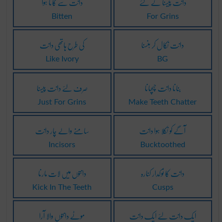
دانت پیسنا کے لئے
دانت سے کاٹا ہوا
Bitten
For Grins
دانت نکال کر ہنسنا
کی طرح ہاتھی دانت
Like Ivory
BG
بنانا دانت چہچہانا
صرف لئے دانت پیسنا
Just For Grins
Make Teeth Chatter
آگے کو نکلا ہوا دانت
سامنے والے چار دانت
Incisors
Bucktoothed
دانت کا نوکدار کنارہ
دانتوں میں لات مارنا
Kick In The Teeth
Cusps
ایک دانت لئے ایک دانت
موٹے دانتوں والا آرا