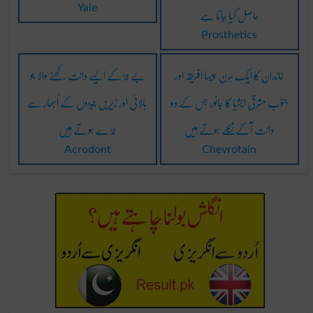
حاصل کیا جاتا ہے
Yale
Prosthetics
خاندان کا ایک ہِرن جیسا افریقہ اور
بے جَڑ کے ایسے دانت رَکھنے والا جو
جنوب مشرقی ایشیا کا جانور جِس کے دو
بالائی اور زیریں جَبڑوں کے اُبھار سے
دانت آگے نِکلے ہوتے ہیں
جُڑے ہوتے ہیں
Acrodont
Chevrotain