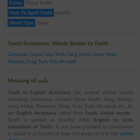
Forms
Plural Teeth.
How To Spell Tooth
{tooth}
Word Type
Noun
Tooth Synonyms, Words Similar to Tooth
Carnassial
,
Cuspid
,
False Tooth
,
Fang
,
Incisor
,
Ivory
,
Molar
,
Premolar
,
Snag
,
Tush
,
Tusk
,
Bicuspid
Meaning of دانت
Tooth in English dictionary
has several similar words
including Carnassial, Cuspid, False Tooth, Fang, Incisor,
Ivory, Molar, Premolar, Snag, Tush, Tusk, Bicuspid, etc. As
per
English dictionary
, other than
Tooth similar words
.
Tooth is spelled as [tooth]. After
English to Urdu
translation of Tooth
, if you have problem to pronounce
it, spoke it as [tooth] or hear the audio of it in the
online