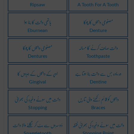
Ripsaw
A Tooth For A Tooth
مصنوعی دانتوں کا چوکا
ہاتھی دانت کا بنا ہوا
Eburnean
Denture
دانت صاف کرنے کا مسالہ
مصنوعی دانتوں کا چوکا
Dentures
Toothpaste
وہ مادہ جس سے دانت بنا ہوتا ہے
اوپر کے دانتوں کے جبڑوں کا
Gingival
Dentine
دانتوں کو قائم رَکھنے والی تاریں
دانت میں سونے وغیرہ کی بھرائی
Stopping
Braces
دانت میں سونے وغیرہ کی بھرائی نقطہ
دُوسروں سے بٹ کر نِکلنے والا دانت
Snaggletooth
Stopping Point