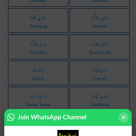
Teethed
Teethes
دانت کا گھر
دانت نکلنا
Teething
Alveoli
دانت کا درد
دانت کا گھر
Alveolus
Toothache
دانتے کاٹنا
دانتا بنانا
Snick
Engrail
دانت نکالنا
دانت دکھانا
Show Teeth
Dentition
Join WhatsApp Channel
دانت نکالنا
بناؤٹی دانت
Artificial Teeth
Simper