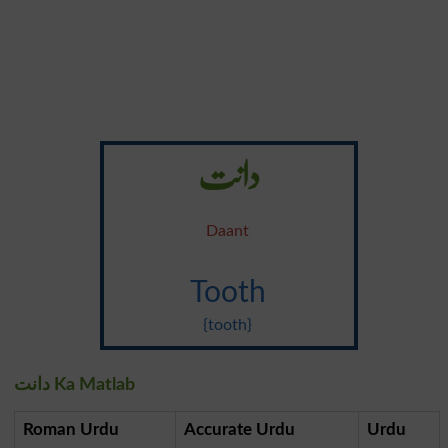
دانت
Daant
Tooth
{tooth}
دانت Ka Matlab
Roman Urdu
Accurate Urdu
Urdu