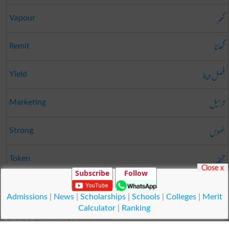
کھر
Vapour
گھٹنا
Remit
فصل دینا
Yield
ترسیل
Marketing
ٹھوس
Strong
تحفہ
Token
Close x
Subscribe
Follow
گنجا
Silenus
Admissions
|
News
|
Scholarships
|
Schools
|
Colleges
|
Merit
Calculator
|
Ranking
© Copyright Result.pk 2025-2026