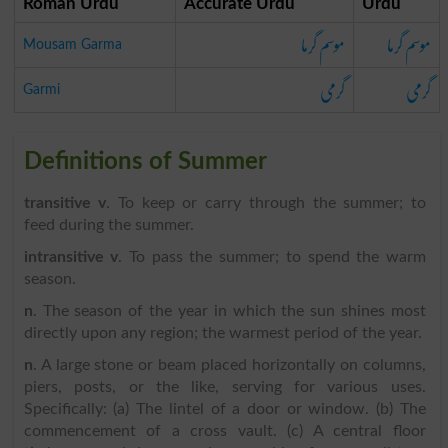
Roman Urdu
Accurate Urdu
Urdu
موسم گرما
موسم گرما
Mousam Garma
گرمی
گرمی
Garmi
Definitions of Summer
transitive v
. To keep or carry through the summer; to
feed during the summer.
intransitive v
. To pass the summer; to spend the warm
season.
n
. The season of the year in which the sun shines most
directly upon any region; the warmest period of the year.
n
. A large stone or beam placed horizontally on columns,
piers, posts, or the like, serving for various uses.
Specifically: (a) The lintel of a door or window. (b) The
commencement of a cross vault. (c) A central floor