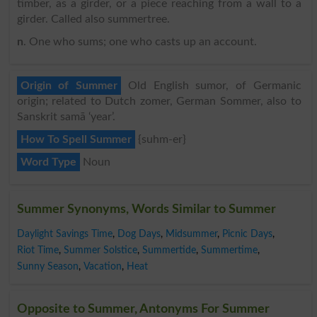
timber, as a girder, or a piece reaching from a wall to a
girder. Called also summertree.
n
. One who sums; one who casts up an account.
Origin of Summer
Old English sumor, of Germanic
origin; related to Dutch zomer, German Sommer, also to
Sanskrit samā ‘year’.
How To Spell Summer
{suhm-er}
Word Type
Noun
Summer Synonyms, Words Similar to Summer
Daylight Savings Time
,
Dog Days
,
Midsummer
,
Picnic Days
,
Riot Time
,
Summer Solstice
,
Summertide
,
Summertime
,
Sunny Season
,
Vacation
,
Heat
Opposite to Summer, Antonyms For Summer