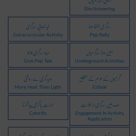
انتخابی سرگرمیاں
Electioneering
سرگرمی اکٹھا ہونا
غیر نِصابی سرگرمی
Extracurricular Activity
Pep Rally
زمین دوز سرگرمیاں
دینا سرگرمی بولنا
Give Pep Talk
Underground Activities
گرمیوں کے موسم کے متعلق
مزید گرمی سے روشنی
More Heat Than Light
Estival
وعدہ میں سرگرمی درخواست
حرارت یا گرمی پیدا کرنا
Calorific
Engagement In Activity
Application