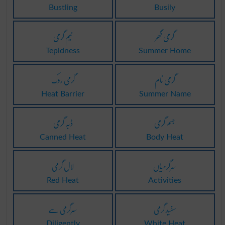
Bustling
Busily
گرمی گھر
نیم گرمی
Tepidness
Summer Home
گرمی نام
گرمی روک
Heat Barrier
Summer Name
جسم گرمی
ڈبہ گرمی
Canned Heat
Body Heat
سرگرمیاں
لال گرمی
Red Heat
Activities
سفید گرمی
سرگرمی سے
Diligently
White Heat