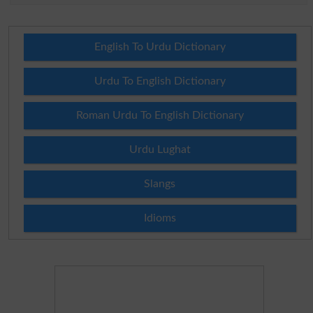
English To Urdu Dictionary
Urdu To English Dictionary
Roman Urdu To English Dictionary
Urdu Lughat
Slangs
Idioms