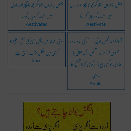
بعض جانوروں مثلا مگرمچھ کا کیچڑ اور دلدل
بعض جانوروں مثلا مگرمچھ کا کیچڑ اور دلدل
میں سخت گرمیاں گزارنا
میں سخت گرمیاں گزرنا
Aestivated
Aestivate
آھولِکایسا شخص جو کچھ کرنے کی ضرورت
جنوبی افریقہ میں چکنی مٹی کی سطح مرتفع جو
محسوس کرتا ہوایسا شخص جو کہ جنونی یا
گرمی میں بلکل خشک رہتی ہے
عادی ہو کسی چیز یا سرگرمی کیساتھکچھ کا
Karo
عادی
Aholic