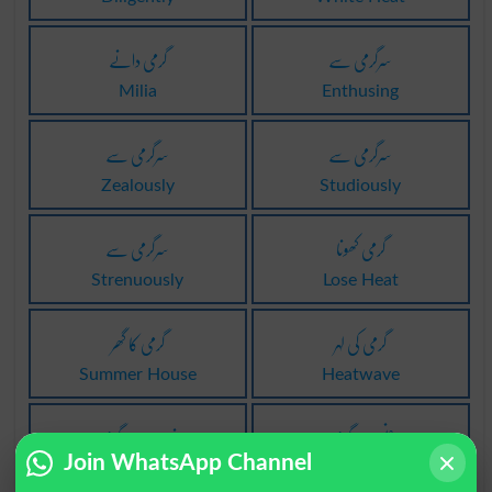
سرگرمی سے
گرمی دانے
Milia
Enthusing
سرگرمی سے
سرگرمی سے
Zealously
Studiously
گرمی کھونا
سرگرمی سے
Strenuously
Lose Heat
گرمی کی لہر
گرمی کا گھر
Summer House
Heatwave
جنسی سرگرمی
فرصت سرگرمی
Join WhatsApp Channel
Leisure Activity
Sexual Activity