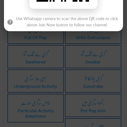
سرگرمی کے ساتھ
گوریلا سرگرمی
Guerrilla Activity
With Zeal
Use Whatsapp camera to scan the above QR code or click
above Join Now button to follow our channel.
سرگرمی کے ساتھ
سرگرمی کا پورا
Full Of Pep
With Enthusiasm
گرمی سے تنگ آنا
گرمی سے تنگ آنا
Sweltered
Swelter
گرمی یا لو کا اثر
زمین دوز سرگرمی
Underground Activity
Sunstroke
رکھنا سرگرمی میں
خاص سرگرمی مہارت
Particular Activity
Put Pep Into
Adeptness