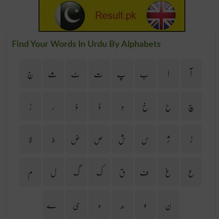
Find Your Words In Urdu By Alphabets
آ
ا
ب
پ
ت
ٹ
ث
ج
چ
ح
خ
د
ڈ
ذ
ر
ڑ
ز
ژ
س
ش
ص
ض
ط
ظ
ع
غ
ف
ق
ک
گ
ل
م
ن
و
ھ
ہ
ی
ے