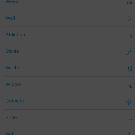
جادو
Weird
سوتا
Well
بلا
Affliction
جنس
Staple
کچرا
Waste
بیوہ
Widow
جانچنا
Estimate
ناز
Pride
عقل
Wit