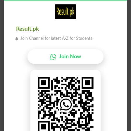
اوپر سرگرمی
تعلق سرگرمی
Related Activity
Pep Up
Result.pk
گرمی کے ساتھ
میں ایک گرمی
Join Channel for latest A-Z for Students
In A Heat
Tropically
Join Now
موڑنا پر گرمی
گرما گرمی سے
Animatedly
Turn On The Heat
رکھنا گرمی پر
گرمیوں کا وقت
Summertime
Put Heat On
جسمانی سرگرمی
گرمی آہ و زاری
Summer Complaint
Physical Activity