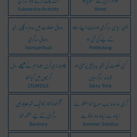
ہوا دار گرمی سے سکھایا ہوا
الٹ پلٹ کرنے والا سرگرمی
Subversive Activity
Aired
ایسی سیاسی سر گرمی جو صرف اپنے مفاد
روحانی معاملات میں عدم دلچسپی ، غیر
کے لیے کی گئی ہو
روحانی سرگرمی
Nonspiritual
Politicking
کسی حکومت کی خفیہ بدیانتی پر مبنی اور
چلو ویسا ہی کریں جیسا ہم نے پچھلے سال
مجرمانہ سرگرمیاں
گرمیوں میں کیا تھا
LTLWDLS
Dirty Trick
گرمی وہ زمانہ جب سورج خط استوار سے
آکسفورڈ شائر کا ایک شہر جو پیورٹین
زیادہ سے زیادہ دور ہوتا ہے
سرگرمی کے لیے مشہور تھا
Banbury
Summer Solstice