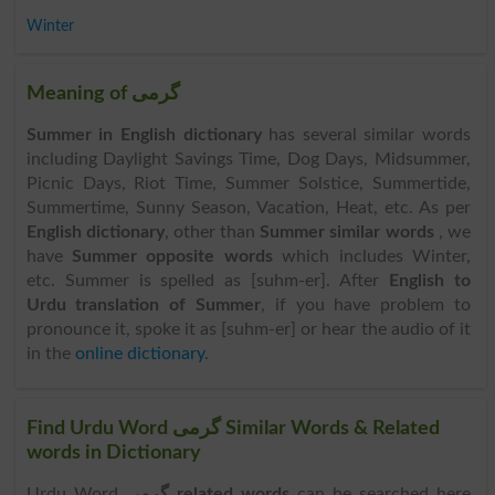
Winter
Meaning of گرمی
Summer in English dictionary
has several similar words
including Daylight Savings Time, Dog Days, Midsummer,
Picnic Days, Riot Time, Summer Solstice, Summertide,
Summertime, Sunny Season, Vacation, Heat, etc. As per
English dictionary
, other than
Summer similar words
, we
have
Summer opposite words
which includes Winter,
etc. Summer is spelled as [suhm-er]. After
English to
Urdu translation of Summer
, if you have problem to
pronounce it, spoke it as [suhm-er] or hear the audio of it
in the
online dictionary
.
Find Urdu Word گرمی Similar Words & Related
words in Dictionary
Urdu Word
گرمی related words
can be searched here