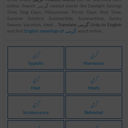
online. Search گرمی related words like Daylight Savings
Time, Dog Days, Midsummer, Picnic Days, Riot Time,
Summer Solstice, Summertide, Summertime, Sunny
Season, Vacation, Heat, .
Translate گرمی Urdu to English
and find
English meanings of گرمی
word online.
گرمی
گرمی
Syphilis
Warmness
گرمی
گرمی
Heat
Heats
گرمی
گرمی
Incalescence
Reheated