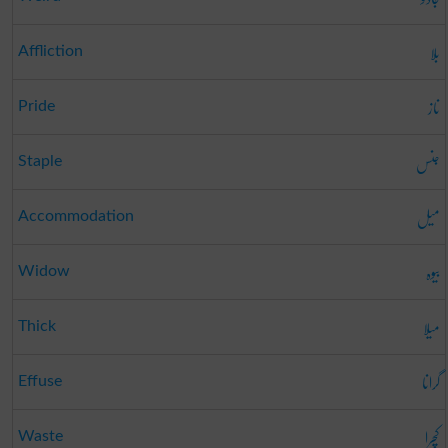
بلا
Affliction
ناز
Pride
جنس
Staple
میل
Accommodation
بیوہ
Widow
میلا
Thick
گرانا
Effuse
کچرا
Waste