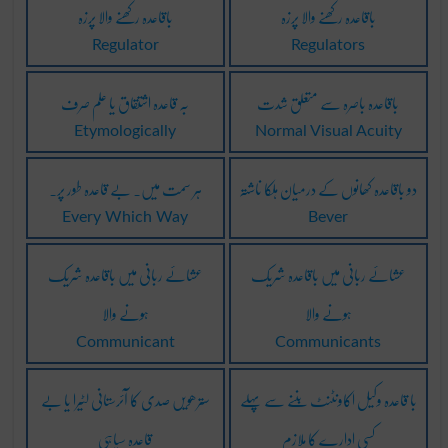
باقاعدہ رکھنے والا پرزہ
باقاعدہ رکھنے والا پرزہ
Regulator
Regulators
باقاعدہ باصرہ سے متعلق شدت
بہ قاعدہ اشتقاق یا علم صرف
Etymologically
Normal Visual Acuity
دو باقاعدہ کھانوں کے درمیان ہلکا ناشتہ
ہر سمت میں۔ بے قاعدہ طور پر۔
Every Which Way
Bever
عشائے ربانی میں باقاعدہ شریک
عشائے ربانی میں باقاعدہ شریک
ہونے والا
ہونے والا
Communicant
Communicants
با قاعدہ وکیل اکاونٹنٹ بننے سے پہلے
سترھویں صدی کا آئرستانی لٹیرا یا بے
کسی ادارے کا ملازم
قاعدہ سپاہی