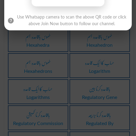
روانگی سے قاعدہ
بے قاعدہ کہکشاں
Irregular Galaxy
Departure From The
Use Whatsapp camera to scan the above QR code or click
Norm
above Join Now button to follow our channel.
ٹھوس باقاعدہ جسم
ٹھوس باقاعدہ جسم
Hexahedra
Hexahedron
حساب کا ایک قاعدہ
ٹھوس باقاعدہ جسم
Hexahedrons
Logarithm
باقاعدہ کرنا جِین
حساب کا ایک قاعدہ
Logarithms
Regulatory Gene
باقاعدہ کرنا بزریعہ
باقاعدہ کرنا کمیشن
Regulatory Commission
Regulated By