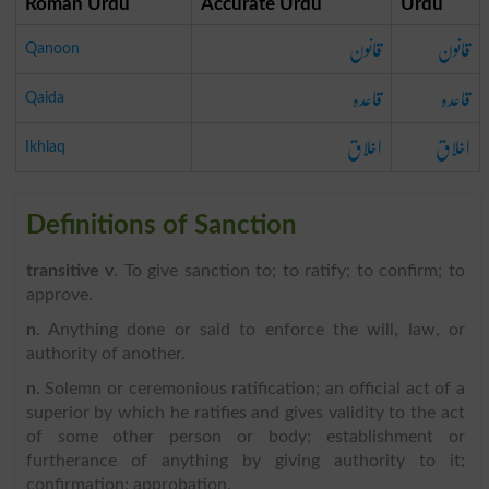
Roman Urdu
Accurate Urdu
Urdu
قانون
قانون
Qanoon
قاعدہ
قاعدہ
Qaida
اخلاق
اخلاق
Ikhlaq
Definitions of Sanction
transitive v
. To give sanction to; to ratify; to confirm; to
approve.
n
. Anything done or said to enforce the will, law, or
authority of another.
n
. Solemn or ceremonious ratification; an official act of a
superior by which he ratifies and gives validity to the act
of some other person or body; establishment or
furtherance of anything by giving authority to it;
confirmation; approbation.