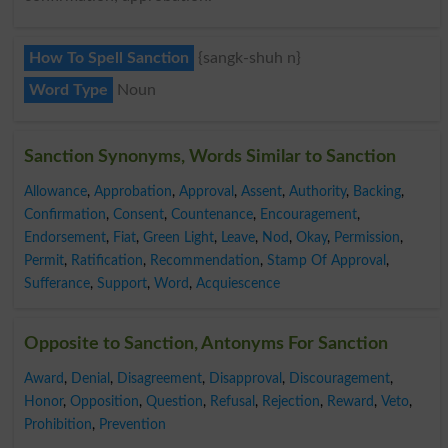
How To Spell Sanction
{sangk-shuh n}
Word Type
Noun
Sanction Synonyms, Words Similar to Sanction
Allowance
,
Approbation
,
Approval
,
Assent
,
Authority
,
Backing
,
Confirmation
,
Consent
,
Countenance
,
Encouragement
,
Endorsement
,
Fiat
,
Green Light
,
Leave
,
Nod
,
Okay
,
Permission
,
Permit
,
Ratification
,
Recommendation
,
Stamp Of Approval
,
Sufferance
,
Support
,
Word
,
Acquiescence
Opposite to Sanction, Antonyms For Sanction
Award
,
Denial
,
Disagreement
,
Disapproval
,
Discouragement
,
Honor
,
Opposition
,
Question
,
Refusal
,
Rejection
,
Reward
,
Veto
,
Prohibition
,
Prevention