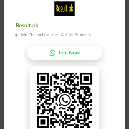
بے قاعدہ
بے قاعدہ
Arbitrary
Atypical
Result.pk
خلاف قاعدہ
بے قاعدہ
Join Channel for latest A-Z for Students
Heteroclite
Unextraordinary
Join Now
باقاعدہ نہیں
خلاف قاعدہ
Extraordinary
Not Precise
اونچا باقاعدہ
باقاعدہ بنانا
Normalization
Above Normal
باقاعدہ تجاویز
جس طرح قاعدہ ہے
As Is The Custom
Normal Deviation