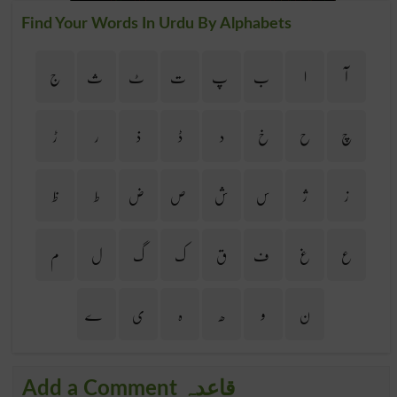
Find Your Words In Urdu By Alphabets
آ
ا
ب
پ
ت
ٹ
ث
ج
چ
ح
خ
د
ڈ
ذ
ر
ڑ
ز
ژ
س
ش
ص
ض
ط
ظ
ع
غ
ف
ق
ک
گ
ل
م
ن
و
ھ
ہ
ی
ے
Add a Comment قاعدہ