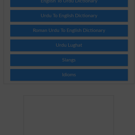
English To Urdu Dictionary
Urdu To English Dictionary
Roman Urdu To English Dictionary
Urdu Lughat
Slangs
Idioms