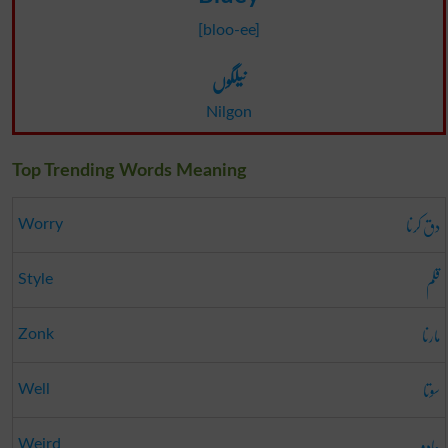
[bloo-ee]
نیلگوں
Nilgon
Top Trending Words Meaning
دق کرنا
Worry
قلم
Style
مارنا
Zonk
سوتا
Well
جادو
Weird