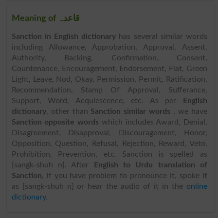
Meaning of قاعدہ
Sanction in English dictionary
has several similar words
including Allowance, Approbation, Approval, Assent,
Authority, Backing, Confirmation, Consent,
Countenance, Encouragement, Endorsement, Fiat, Green
Light, Leave, Nod, Okay, Permission, Permit, Ratification,
Recommendation, Stamp Of Approval, Sufferance,
Support, Word, Acquiescence, etc. As per
English
dictionary
, other than
Sanction similar words
, we have
Sanction opposite words
which includes Award, Denial,
Disagreement, Disapproval, Discouragement, Honor,
Opposition, Question, Refusal, Rejection, Reward, Veto,
Prohibition, Prevention, etc. Sanction is spelled as
[sangk-shuh n]. After
English to Urdu translation of
Sanction
, if you have problem to pronounce it, spoke it
as [sangk-shuh n] or hear the audio of it in the
online
dictionary
.