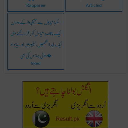
Rapparee
Articled
اِسکیڈشیڈیول سے مُخفّفپرواز کے دوران
ایک باقاعدہ شیڈول کو برقرار رکھنے والی
ایک ایئر لائنکھیلوں، ٹیلیویژن اور ریڈیو اور
ہوائی جہازوں کی ای�
Sked