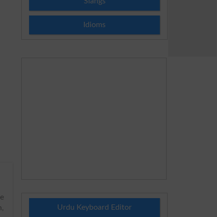
Slangs
Idioms
he
Urdu Keyboard Editor
h,