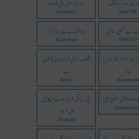
سے سلام کرنا الگ
دو رویہ سلامی والی چھت
Mansard
Nod Off
رف سے تمہیں سلامی
دینا اشارے سے سلام کرنا
Give Nod
MHOTY
علیہ السلام کا آسمان پر
مختلف اسلامی فرمانرواؤں کا لقب
جانا
ہے
Amirs
Ascensio
ا ہوانڈھالخوابیدہغنودگی میں
ایک بزرگ فرشتہ حضرت میکائیل
علیہ السلام
Slumberso
Michael
 کی سلامتی مجلس کے پانچ
یو این او کی سلامتی مجلس کے پانچ