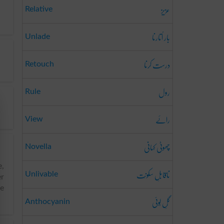
عزیز
Relative
بار اُتارنا
Unlade
درست کرنا
Retouch
رول
Rule
رائے
View
چھوٹی کہانی
Novella
e,
ناقابلِ سکونَت
Unlivable
er
he
گُلِ لُوئی
Anthocyanin