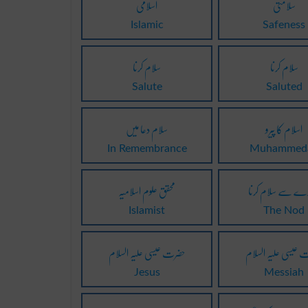
سلامتی
اسلامی
Islamic
Safeness
سلام کرنا
سلام کرنا
Salute
Saluted
اسلام کا پیرو
سلام دعا میں
In Remembrance
Muhammed
ے سے سلام کرنا
محقق علوم اسلامیہ
Islamist
The Nod
 عیسی علیہ السلام
حضرت عیسی علیہ السلام
Jesus
Messiah