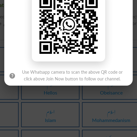
Words & Related words in Dictionary
Search سلام related words like Bow, Genuflect,
Translate سلام Urdu to English
and find
English meanings of سلام
wor
سلام
سلام
Hello
Helloed
Use Whatsapp camera to scan the above QR code or
click above Join Now button to follow our channel.
سلام
سلام
Hellos
Obeisance
اِسلام
اسلام
Islam
Mohammedanism