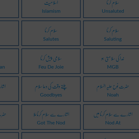
سلام کرنا
اسلامیت
Islamism
Unsaluted
سلام کرنا
سلام کرنا
Salutes
Saluting
خدا کی سلامتی ہو
سلامی پیش کرنا
an
Feu De Joie
MGB
حضرت نوح علیہ السلام
چلتے وقت کی دعا سلام
اشار
Goodbyes
Noah
اشارے سے سلام کرنا میں
اشارے سے سلام کرنا ملا
حضرت
Got The Nod
Nod At