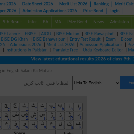
ons 2026
Date Sheet 2026
Merit List 2026
Ranking
Merit Calc
aper 2026
Admission Applications 2026
Prize Bond
Login
9th Result
Inter
BA
MA
Prize Bond
News
Admission
ISE Lahore
|
FBISE
|
AIOU
|
BISE Multan
|
BISE Rawalpindi
|
BISE Fa
|
BISE DG Khan
|
BISE Bahawalpur
|
Entry Test Result
|
Exam
|
B.com
026
|
Admissions 2026
|
Merit List 2026
|
Admission Applications
|
Pri
r
|
Institutions in Pakistan
|
Translate Free
|
Urdu Keyboard Editor
|
Ma
View latest educational results 2026 of class 9th, 10t
ing in English Salam Ka Matlab
Fi