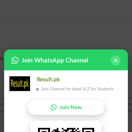
am
Join WhatsApp Channel
Result.pk
Join Channel for latest A-Z for Students
r words including Bow, Genuflect, Obeisance, Salutation, Salut
han
Salaam similar words
. Salaam is spelled as [suh-lahm]. Aft
Join Now
have problem to pronounce it, spoke it as [suh-lahm] or hear t