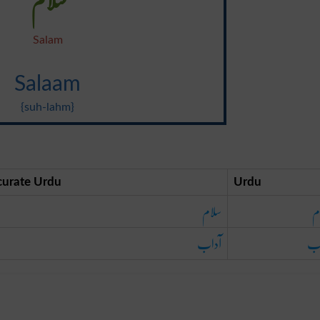
Salam
Salaam
{suh-lahm}
curate Urdu
Urdu
م
سلام
اب
آداب