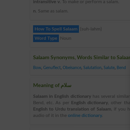
intransitive v
. To make or perform a salam.
n
. Same as salam.
How To Spell Salaam
{suh-lahm}
Word Type
Noun
Salaam Synonyms, Words Similar to Sala
Bow
,
Genuflect
,
Obeisance
,
Salutation
,
Salute
,
Bend
Meaning of سلام
Salaam in English dictionary
has several simila
Bend, etc. As per
English dictionary
, other t
English to Urdu translation of Salaam
, if you 
audio of it in the
online dictionary
.