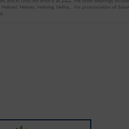
 in Urdu we write it as سلام. The other meanings includes
Helloed, Helloes, Helloing, Hellos, . For pronunciation of Sala
ry
.
سلام