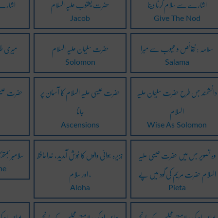
اشارے سے سلام کرنا دینا
حضرت یعقوب علیہ السلام
اشارے 
Jacob
Give The Nod
سلامہ : نقائص و عیوب سے مبرا
حضرت سلیمان علیہ السلام
میری ط
Solomon
Salama
دانشمند جس طرح حضرت سلیمان علیہ
حضرت عیسی علیہ السلام کا آسمان پر
حضرت عیسی 
السلام
جانا
n
Ascensions
Wise As Solomon
وہ تصویر جس میں حضرت عیسی علیہ
جزیرہ ہوائی والوں کا خُوش آمدید ، خداحافظ
سلامبرسُمتھک
السلام حضرت مریم کی گود میں پے
، اور سلام
me
Aloha
Pieta
یو این او کی سلامتی مجلس کے پانچ
یو این او کی سلامتی مجلس کے پانچ
یو این او