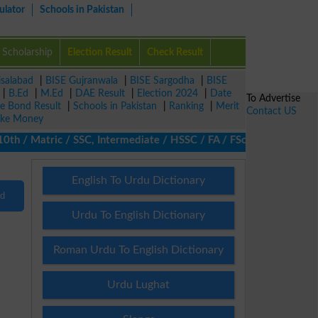
ulator
Schools in Pakistan
Scholarship
Election Result
Check Result
isalabad
|
BISE Gujranwala
|
BISE Sargodha
|
BISE
|
B.Ed
|
M.Ed
|
DAE Result
|
Election 2024
|
Date
To Advertise
ze Bond Result
|
Schools in Pakistan
|
Ranking
|
Merit
Contact US
ke Money
h / Matric / SSC, Intermediate / HSSC / FA / FSc / Inter, 5th / 
English To Urdu Dictionary
nd
Urdu To English Dictionary
Roman Urdu To English Dictionary
Urdu Lughat