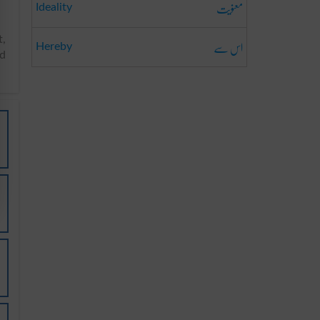
معنویت
Ideality
اس سے
Hereby
d