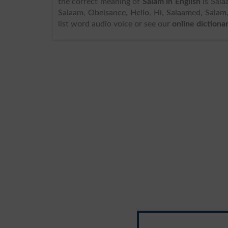
the correct meaning of
Salam in English
is Salaam, and
Salaam, Obeisance, Hello, Hi, Salaamed, Salam, 
list word audio voice or see our
online dictiona