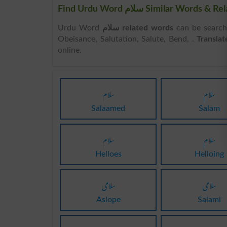
Find Urdu Word سلام Similar 
Urdu Word
سلام related words
can be searched here online. 
Obeisance, Salutation, Salute, Bend, .
online.
سلام
سلام
Salaamed
Salam
سلام
سلام
Helloes
Helloing
سلامی
سلامی
Aslope
Salami