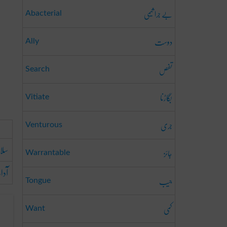
بے جرا ثیمی
Abacterial
دوست
Ally
تفص
Search
بگاڑنا
Vitiate
جری
Venturous
سلا
جائز
Warrantable
آد
جیب
Tongue
کمی
Want