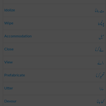
بت بنانا
Idolize
پونچھنا
Wipe
میل
Accommodation
طے کرنا
Close
رائے
View
تعمِیر کرنا
Prefabricate
سارا
Utter
کھا جانا
Devour