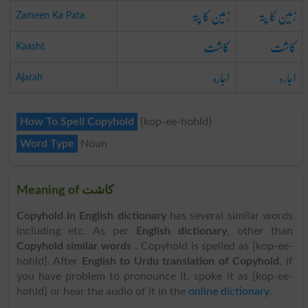
زمین کا پتہ
زمین کا پتہ
Zameen Ka Pata
کاشت
کاشت
Kaasht
اجارہ
اجارہ
Ajarah
How To Spell Copyhold
{kop-ee-hohld}
Word Type
Noun
Meaning of کاشت
Copyhold in English dictionary
has several similar words
including etc. As per
English dictionary
, other than
Copyhold similar words
. Copyhold is spelled as [kop-ee-
hohld]. After
English to Urdu translation of Copyhold
, if
you have problem to pronounce it, spoke it as [kop-ee-
hohld] or hear the audio of it in the
online dictionary
.