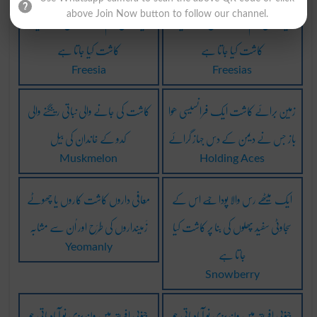
یہ خاص قِسَم کے پھُولوں کے لِیے
یہ خاص قِسَم کے پھُولوں کے لِیے
above Join Now button to follow our channel.
کاشت کِیا جاتا ہے
کاشت کِیا جاتا ہے
Freesia
Freesias
زمین برائے کاشت ایک فرانسیسی ھوا
کاشت کی جانے والی نباتی رینگنے والی
باز جس نے دیمن کے دس جہاز گرائے
کدو کے خاندان کی بیل
Muskmelon
Holding Aces
ایک میٹھے رس والا پودا جِسے اس کے
مُعافی داروں کاشت کاروں یا چھوٹے
سجاوٹی سفید پھلوں کی بنا پر کاشت کیا
زَمینداروں کی طَرَح اور اُن سے مشابہ
جاتا ہے
Yeomanly
Snowberry
جنوبی افریقہ میں ولندیزی نو آبادیاتی جو
جنوبی افریقہ میں ولندیزی نو آبادیاتی جو