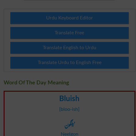
Urdu Keyboard Editor
Translate Free
Translate English to Urdu
Translate Urdu to English Free
Word Of The Day Meaning
Bluish
[bloo-ish]
نیلگون
Neelgon