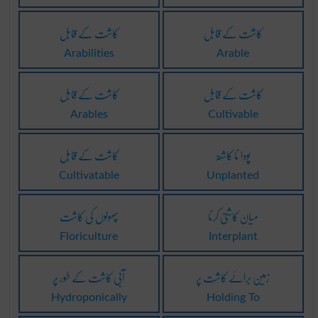
کاشت کے قابل
کاشت کے قابل
Arabilities
Arable
کاشت کے قابل
کاشت کے قابل
Arables
Cultivable
پودا نا کاشتہ
کاشت کے قابل
Cultivatable
Unplanted
میان کاشتی کرنا
پھولوں کی کاشت
Floriculture
Interplant
زمین برائے کاشت پر
آبی کاشت کے طور پر
Hydroponically
Holding To