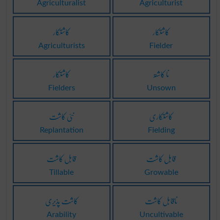
Agriculturalist
Agriculturist
کاشتکار
کاشتکار
Agriculturists
Fielder
نا کاشتہ
کاشتکار
Fielders
Unsown
کاشتکاری
نئی کاشت
Replantation
Fielding
قابل کاشت
قابل کاشت
Tillable
Growable
ناقابل کاشت
کاشت پذیری
Arability
Uncultivable