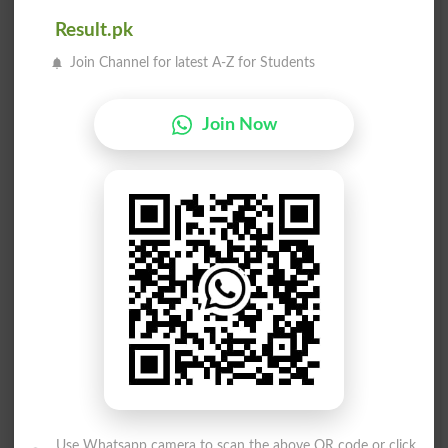
میں زمین برائے کاشت نمونہ
کاشت انگُور سے مُتعلِّق
Result.pk
Viticultural
In Holding Pattern
Join Channel for latest A-Z for Students
چھوڑنا زمین برائے کاشت تھیلا
میوہ دار درختوں کی کاشت کا فن
Join Now
Pomology
Leave Holding The Bag
جِس کا پھولوں کی کاشت سے تعلق ہو
زمین برائے کاشت اوپر میں دھونا
Holding Up In Wash
Floricultural
اور اسے چارے کے لیے کاشت کیا
وہ کاشتکار جو بٹائی پر کاشت کرتا ہے
جاتا ہے
Metayer
Teosinte
نئی قابل کاشت بنائی ہوئی زمین کا ٹکڑا
نئی قابل کاشت بنائی ہوئی زمین کا ٹکڑا
Breakin
Breaking
Use Whatsapp camera to scan the above QR code or click