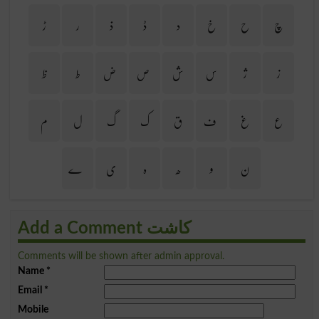
چ
ح
خ
د
ڈ
ذ
ر
ڑ
ز
ژ
س
ش
ص
ض
ط
ظ
ع
غ
ف
ق
ک
گ
ل
م
ن
و
ھ
ہ
ی
ے
Add a Comment کاشت
Comments will be shown after admin approval.
Name
*
Email
*
Mobile